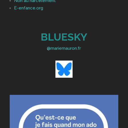
Non au harcèlement
E-enfance.org
BLUESKY
@mariemauron.fr