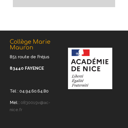
Collège Marie
Mauron
851 route de Fréjus
83440 FAYENCE
Tél : 04.94.60.64.80
Mél :
0830019v@ac-
nice.fr