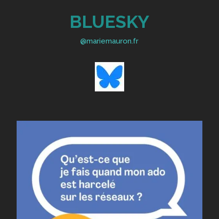
BLUESKY
@mariemauron.fr