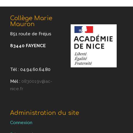
Collège Marie
Mauron
851 route de Fréjus
83440 FAYENCE
Tél : 04.94.60.64.80
Mél :
0830019v@ac-
nice.fr
Administration du site
Connexion