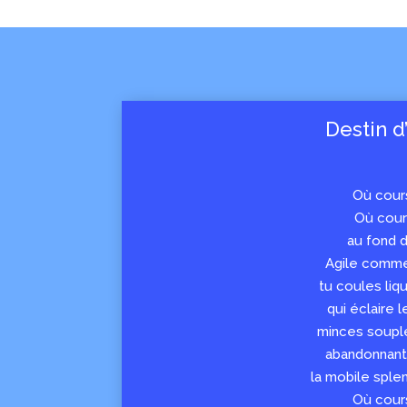
Destin d
Où cours
Où cours
au fond 
Agile comme
tu coules liq
qui éclaire 
minces soupl
abandonnant 
la mobile sple
Où cours