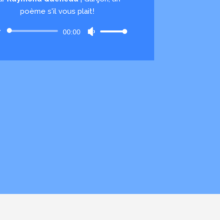
poème s'il vous plait!
Lecteur
00:00
Utilisez
audio
les
flèches
haut/bas
pour
augmenter
ou
diminuer
le
volume.