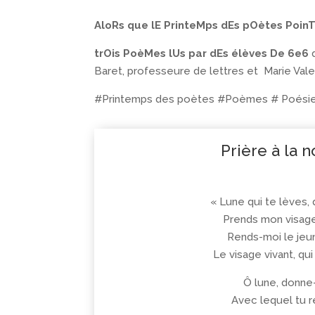
AloRs que lE PrinteMps dEs pOètes PoinT
trOis PoèMes lUs par dEs élèves De 6e6
Baret, professeure de lettres et Marie Val
#Printemps des poètes #Poèmes # Poésie
Prière à la 
« Lune qui te lèves, 
Prends mon visage,
Rends-moi le jeun
Le visage vivant, qu
Ô lune, donne
Avec lequel tu r