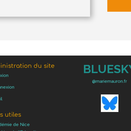
BLUESK
nistration du site
xion
@mariemauron.fr
nexion
il
s utiles
démie de Nice