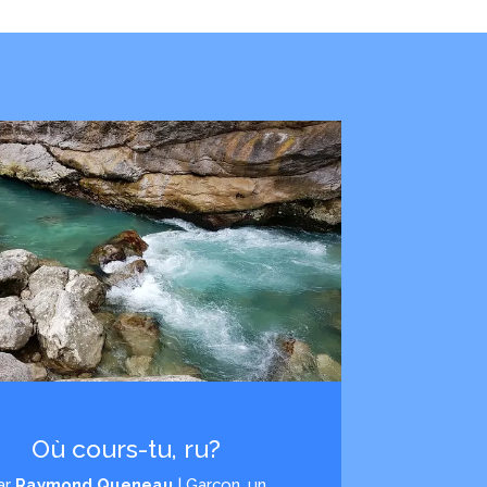
Où cours-tu, ru?
ar
Raymond Queneau
|
Garçon, un