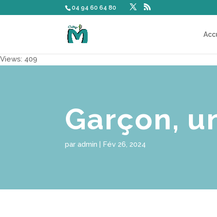
04 94 60 64 80
Acc
Views: 409
Garçon, un
par
admin
|
Fév 26, 2024