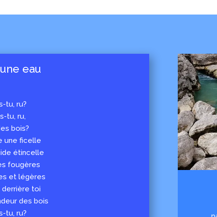
’une eau
-tu, ru?
-tu, ru,
des bois?
 une ficelle
uide étincelle
les fougères
es et légères
derrière toi
ndeur des bois
-tu, ru?
p