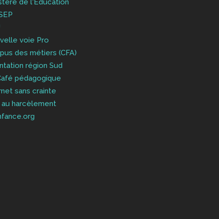
stère de l'Education
SEP
J
elle voie Pro
pus des métiers (CFA)
ntation région Sud
Café pédagogique
rnet sans crainte
 au harcèlement
nfance.org