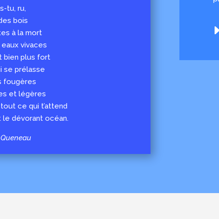
-tu, ru,
des bois
tes à la mort
s eaux vivaces
 bien plus fort
ui se prélasse
s fougères
es et légères
tout ce qui t’attend
et le dévorant océan.
 Queneau