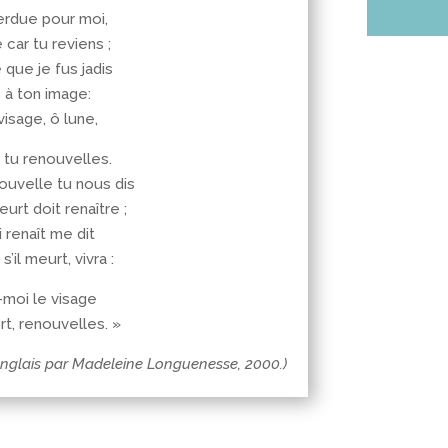
erdue pour moi,
 car tu reviens ;
 que je fus jadis
s à ton image:
isage, ô lune,
 tu renouvelles.
ouvelle tu nous dis
urt doit renaître ;
 renaît me dit
’il meurt, vivra :
-moi le visage
rt, renouvelles. »
anglais par Madeleine Longuenesse, 2000.)