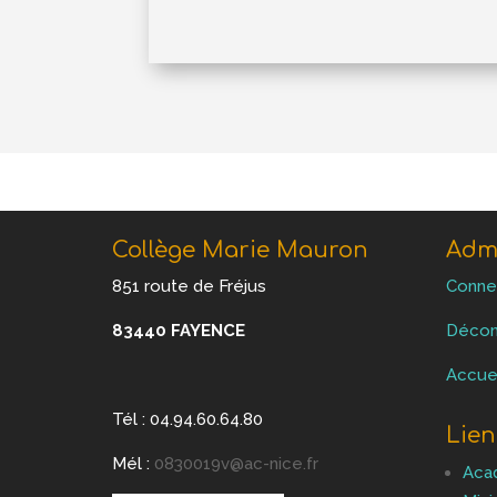
Collège Marie Mauron
Admi
851 route de Fréjus
Conne
83440 FAYENCE
Décon
Accue
Tél : 04.94.60.64.80
Lien
Mél :
0830019v@ac-nice.fr
Aca