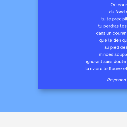
Où cours
du fond 
tu te précipi
tu perdras te
dans un courant
que le tien q
au pied de
minces soupl
ignorant sans doute 
la rivière le fleuve 
Raymond