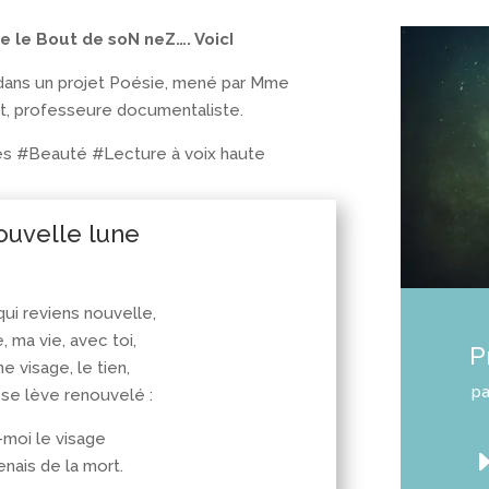
e le Bout de soN neZ…. VoicI
dans un projet Poésie, mené par Mme
et, professeure documentaliste.
s #Beauté #Lecture à voix haute
nouvelle lune
qui reviens nouvelle,
 ma vie, avec toi,
P
e visage, le tien,
p
i se lève renouvelé :
-moi le visage
enais de la mort.