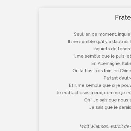
Frate
Seul, en ce moment, inquie
Il me semble qu’il y a d’autr
Inquiets de tendr
Il me semble que je puis jet
En Allemagne, Itali
Ou là-bas, très loin, en Chi
Parlant d’aut
Et il me semble que si je po
Je m’attacherais à eux, comme je 
Oh ! Je sais que nous 
Je sais que je sera
Walt Whitman, extrait de 