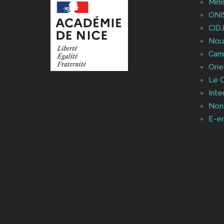
Mini
ONI
CID
Nouv
Cam
Orie
Le 
Inte
Non
E-e