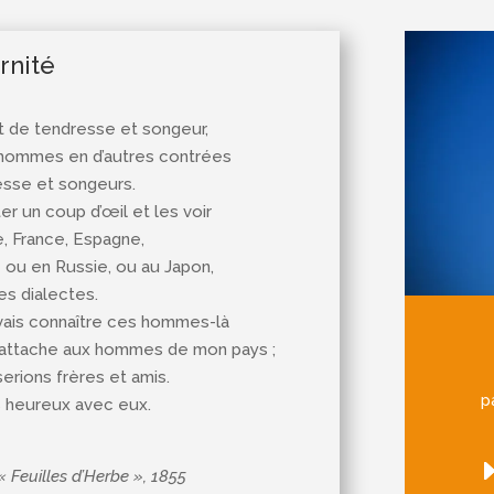
rnité
t de tendresse et songeur,
es hommes en d’autres contrées
esse et songeurs.
er un coup d’œil et les voir
e, France, Espagne,
ne ou en Russie, ou au Japon,
res dialectes.
uvais connaître ces hommes-là
m’attache aux hommes de mon pays ;
serions frères et amis.
p
is heureux avec eux.
« Feuilles d’Herbe », 1855