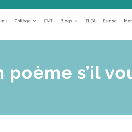
ueil
Collège
ENT
Blogs
ELEA
Esidoc
Méd
 poème s’il vou